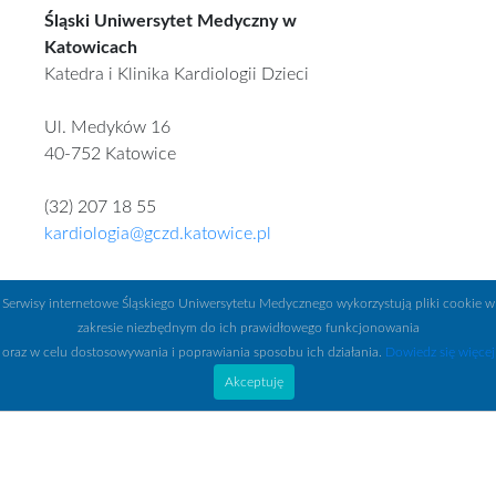
Śląski Uniwersytet Medyczny w
Katowicach
Katedra i Klinika Kardiologii Dzieci
Ul. Medyków 16
40-752 Katowice
(32) 207 18 55
kardiologia@gczd.katowice.pl
Serwisy internetowe Śląskiego Uniwersytetu Medycznego wykorzystują pliki cookie w
zakresie niezbędnym do ich prawidłowego funkcjonowania
oraz w celu dostosowywania i poprawiania sposobu ich działania.
Dowiedz się więcej
Akceptuję
Śląski Uniwersytet